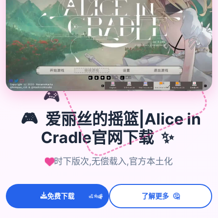
🎮
🎮
爱丽丝的摇篮|Alice in
Cradle官网下载
✨
时下版次,无偿载入,官方本土化
💫
🤔
免费下载
了解更多
✨
⭐