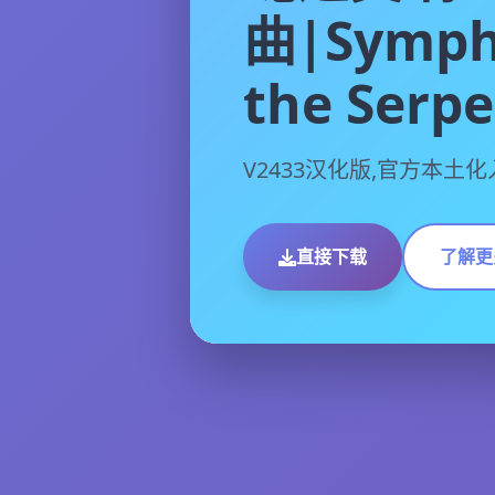
曲|Symph
the Serp
V2433汉化版,官方本土
直接下载
了解更