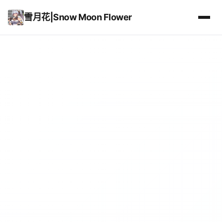
雪月花|Snow Moon Flower