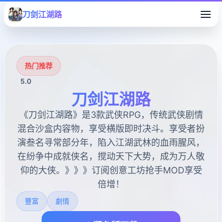
刀剑江湖路
热门推荐
5.0
刀剑江湖路
《刀剑江湖路》是3款武侠RPG，传统武侠剧情
混合沙盒内容物，享受横版即时决斗。享受者扮
演叁名寻常部分年，陷入江湖武林的血雨腥风，
在纷争中成就侠名，搅动天下大势，成为万人敬
仰的大侠。》》》订阅创意工坊抢手MOD享受
倍增！
豐富
劇情