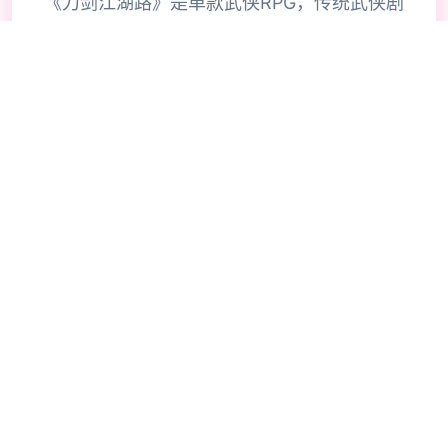
《刀剑江湖路》是单款武侠RPG，传统武侠剧
情混合沙盒材料，尝试横版即时比拼。用户扮
演众多个名寻常稀少年，陷入江湖武林的血雨
腥风，在纷争中成就侠名，搅动天下大势，成
为万人敬仰的大侠。》》》订阅创意工坊爆款
MOD尝试倍增！
🗿
🔥
操作指南
💡
🧠
🎯
⚡