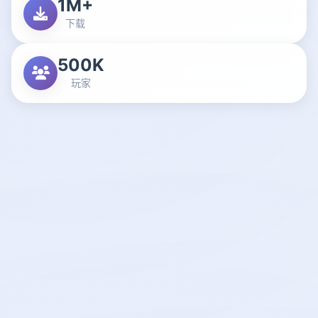
1M+
下载
500K
玩家