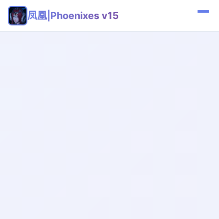
凤凰|Phoenixes v15