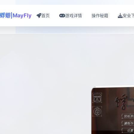
蜉蝣|MayFly
首页
游戏详情
操作秘籍
安全