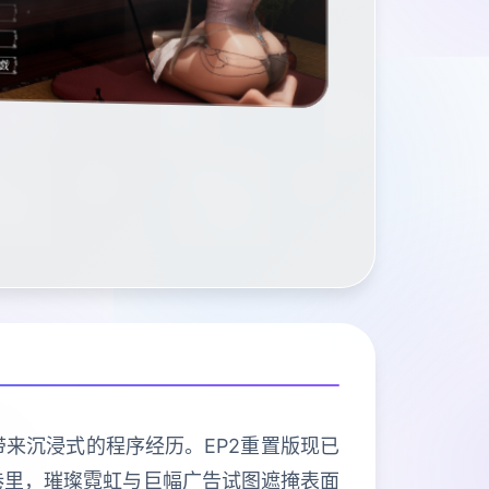
带来沉浸式的程序经历。EP2重置版现已
巷里，璀璨霓虹与巨幅广告试图遮掩表面