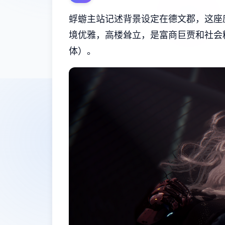
蜉蝣主站记述背景设定在德文郡，这座
境优雅，高楼耸立，是富商巨贾和社会
体）。