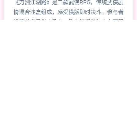
《刀剑江湖路》是二款武侠RPG，传统武侠剧
情混合沙盒组成，感受横版即时决斗。参与者
扮演单名寻常少数年，陷入江湖武林的血雨腥
风，在纷争中成就侠名，搅动天下大势，成为
万人敬仰的大侠。》》》订阅创意工坊畅销
MOD感受倍增！
🔥
⌚
操作秘籍
🎯