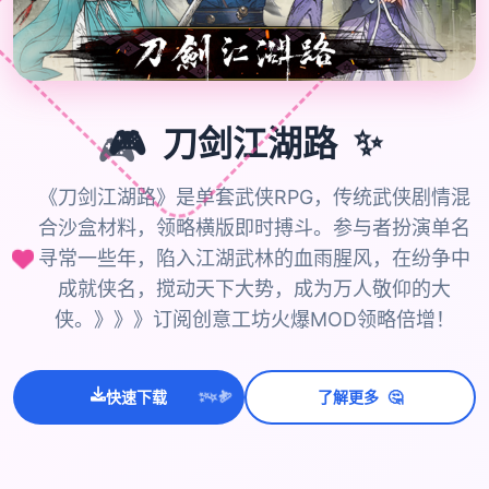
✨
🎮
🎮
刀剑江湖路
《刀剑江湖路》是单套武侠RPG，传统武侠剧情混
合沙盒材料，领略横版即时搏斗。参与者扮演单名
寻常一些年，陷入江湖武林的血雨腥风，在纷争中
成就侠名，搅动天下大势，成为万人敬仰的大
侠。》》》订阅创意工坊火爆MOD领略倍增！
💫
✨
⭐
🤔
快速下载
了解更多