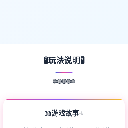
🧪
🧪
玩法说明
🔵
🟣
🟡
🟢
🔴
📖
游戏故事
✨