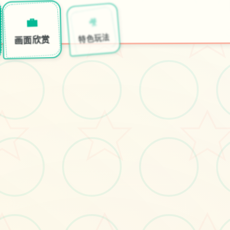
🧴
🎥
💼
开始游戏
特色玩法
画面欣赏