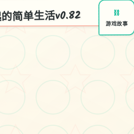
简单生活v0.82
⛓️
游戏故事