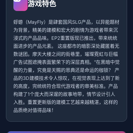
游戏特色
蜉蝣（MayFly）是肆套国风SLG产品，以异能题材
为背景，精美的建模和宏大的剧情为游戏者带来沉
浸式的产品品味。EP2重置版现已推出，带来统统
面进步的产品元素。 这座都市的暗影深处藏匿着无
数谜团。摩天大楼之间的街巷里，璀璨霓虹与巨幅
广告试图遮掩表面繁荣下的深层真相。"在黑暗中觉
醒的力量，究竟是天赐的恩典还是命运的枷锁？ 产
品的3D建模技术令人惊叹，在视觉表现上达到了新
的高度，完统统符合现代游戏者的审美标准。产品
构建了1个庞大而深邃的故事地带，情节设计引人
入胜。重置更新版的建模工艺越来越精湛，这样的
品质绝对值得品味！