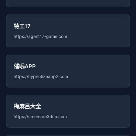
特工17
https://agent17-game.com
催眠APP
https://hypnotizeapp2.com
梅麻吕大全
https://umemaro3dcn.com