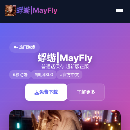
蜉蝣|MayFly
🔑 热门游戏
蜉蝣|MayFly
普通话保存,超新版正版
#移动端
#国风SLG
#官方中文
免费下载
了解更多