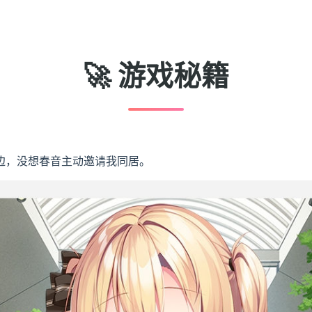
🚀 游戏秘籍
边，没想春音主动邀请我同居。