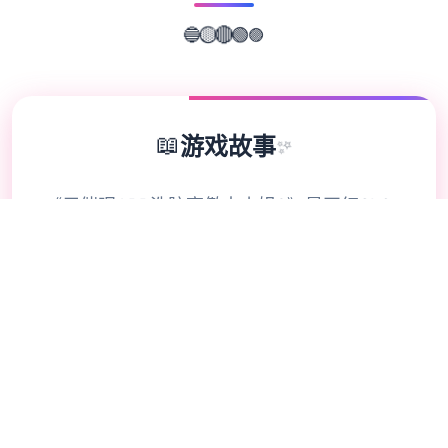
🟣
🟢
🔵
🟡
🔴
📖
游戏故事
✨
《用催眠APP洗脑高傲大小姐2》是网红SLG
的续作，控制者通过策略性选择影响形象关
系。本次更新扩展了校园场景的交互逻辑，新
增的“社团活动”事件链解锁隐藏剧情。动态演
出采用Spine2D技术，表情变化与肢体动作细
腻度提升40%-催眠APP2。