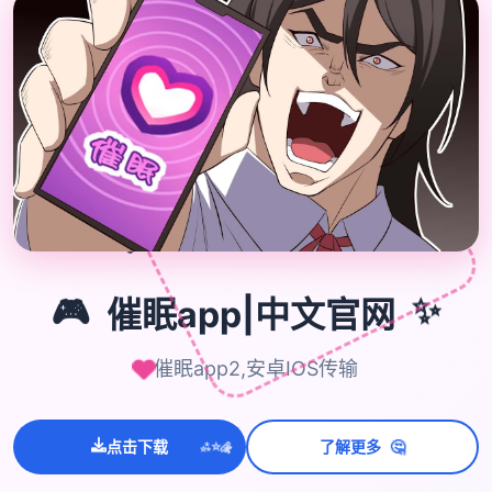
🎁
🎮
🎮
催眠app|中文官网
✨
催眠app2,安卓IOS传输
💫
🤔
点击下载
了解更多
✨
⭐