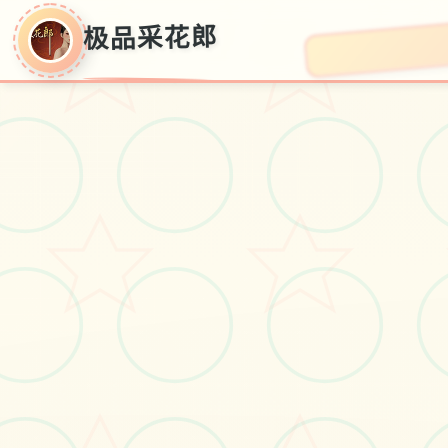
极品采花郎
极品采花郎
v1.3.1,现行,官方汉语传输
#电脑
#角色扮演