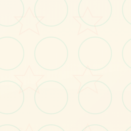
No.2
No.3
♡