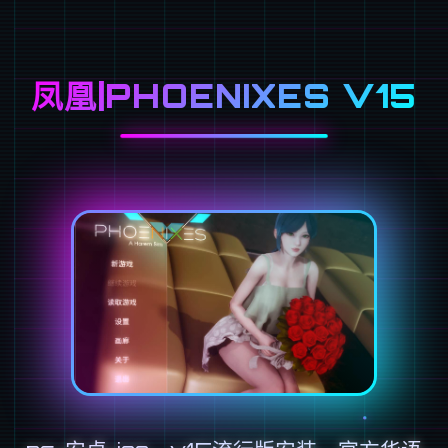
凤凰|PHOENIXES V15