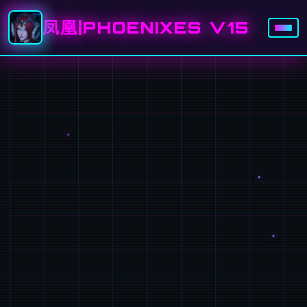
凤凰|PHOENIXES V15