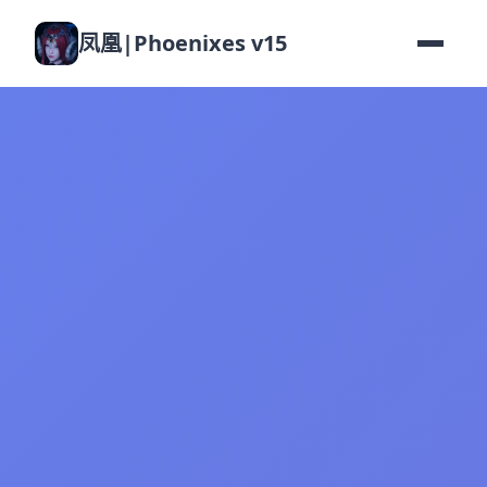
凤凰|Phoenixes v15