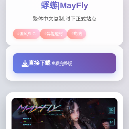
蜉蝣|MayFly
繁体中文复制,时下正式站点
#国风SLG
#异能题材
#电脑
直接下载
免费完整版