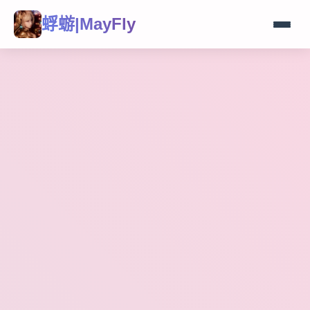
蜉蝣|MayFly