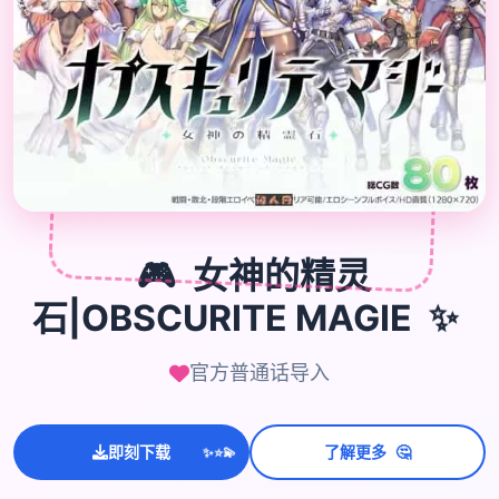

🎮
🎮
女神的精灵
石|OBSCURITE MAGIE
✨
官方普通话导入
🤔
即刻下载
了解更多
💫
✨
⭐