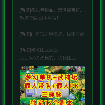
[新增]各礼包物品，双倍掉宝符.
钟馗令牌.副本重置丹
[新增]门仿官房屋模式，优化房屋
[所增]修改比武大会，
1v1.3v3.5v5模式，优化比武