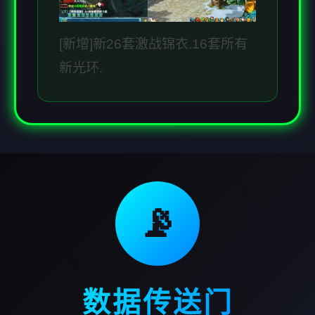
[新增]新26套激战锦衣.16套所有
新光环.
📡
数据传送门