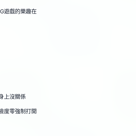
PG遊戲的樂趣在
身上沒關係
險度零強制打開