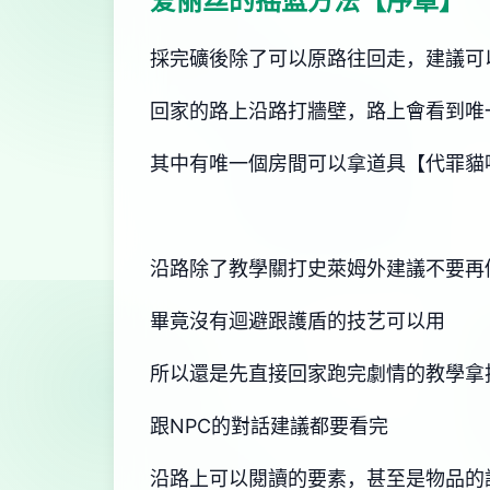
爱丽丝的摇篮方法【序章】
採完礦後除了可以原路往回走，建議可
回家的路上沿路打牆壁，路上會看到唯
其中有唯一個房間可以拿道具【代罪貓
沿路除了教學關打史萊姆外建議不要再
畢竟沒有迴避跟護盾的技艺可以用
所以還是先直接回家跑完劇情的教學拿
跟NPC的對話建議都要看完
沿路上可以閱讀的要素，甚至是物品的