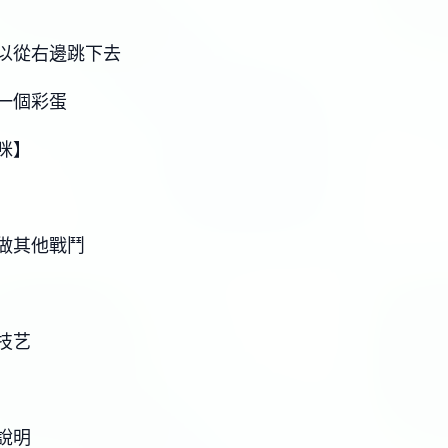
以從右邊跳下去
一個彩蛋
咪】
做其他戰鬥
技艺
說明