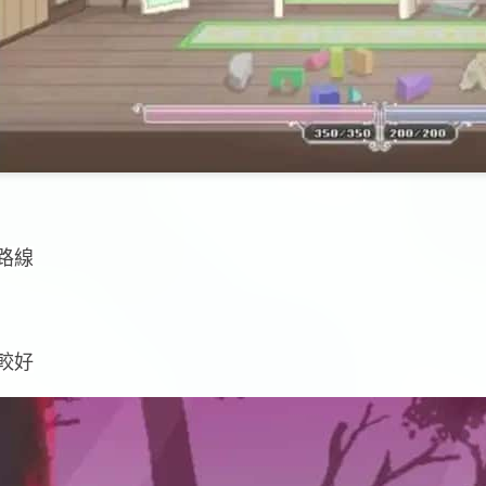
路線
較好