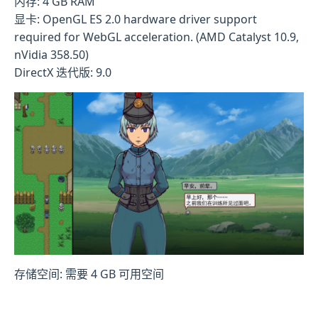
内存: 4 GB RAM
显卡: OpenGL ES 2.0 hardware driver support
required for WebGL acceleration. (AMD Catalyst 10.9,
nVidia 358.50)
DirectX 迭代版: 9.0
存储空间: 需要 4 GB 可用空间