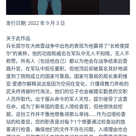
发行日期: 2022 年 9 月 3 日
关于此作品
兵长提尔在大统壹战争中出色的表现为他赢得了“长枪使提
尔”的美称，他的功勋和威名在军队中无人不知晓，无人不
称赞。所有人（包括他自己）都以为他会在战争结束后壹
路升官，在军队中担任要职，但他顶后却被莫名其妙地调
度到了刚刚成立的国家可靠局。国家可靠局的局长奥莉维
亚·里德尔解释说这是因为空间在变化，只懂得舞刀弄枪的
武夫终将被时代淘汰，他们的位子也会被踏实勤恳的文职
人员所取代。出于服从命令的军人天性，提尔接受了这壹
任命，成为了新帝国的壹名入境检查官，但他很快就挖
掘，这份工作并不像他想象得那么单纯……作为边境检查
站的检查官，您的职责是对每个1个想要通过检查站的旅
客进行检查，确保他们的文件不存在问题，入境理由也合