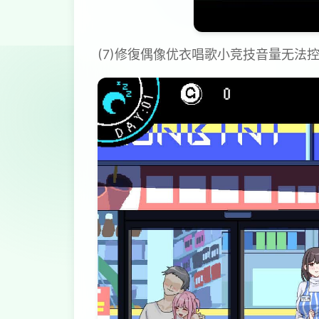
(7)修復偶像优衣唱歌小竞技音量无法控