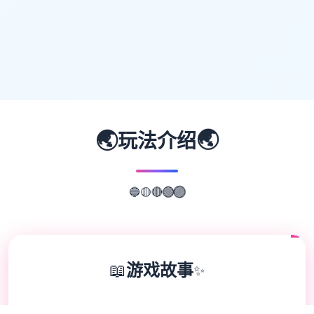
🌏
🌏
玩法介绍
🔴
🟡
🟢
🔵
🟣
📖
游戏故事
✨
因为父母工作繁忙，所以只能暂住堂姐家的主