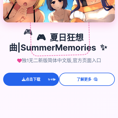
🎮
🎮
夏日狂想
✨
曲|SummerMemories
独1无二新版简体中文版,官方页面入口
💫
🤔
点击下载
了解更多
✨
⭐