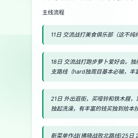
主线流程
11日 交流战打美食俱乐部（这不纯
18日 交流战打跑步萝卜爱好会。
支路线（hard独周目基本必输，丰
21日 外出逛街，买哑铃和铁木屐
独起洗澡，有丰富的钱买独到拾本
新菜单作战(拂晓战败北路线)25日