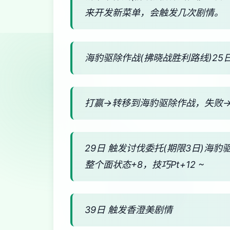
来开发新菜单，会触发几次剧情。
海豹驱除作战(拂晓战胜利路线)25日
打赢→转移到海豹驱除作战，失败
29日 触发讨伐委托(期限3日)海豹
整个面状态+8，技巧Pt+12 ~
39日 触发香澄美剧情