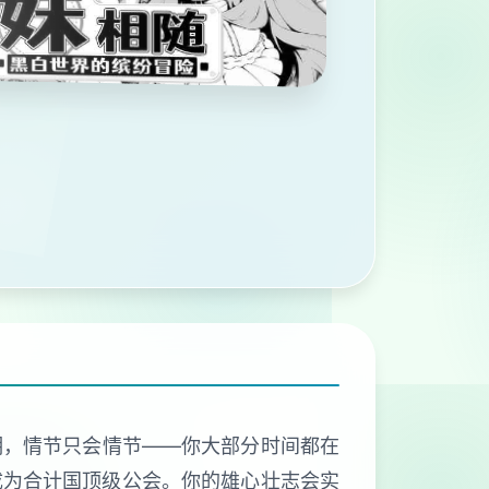
明，情节只会情节——你大部分时间都在
成为合计国顶级公会。你的雄心壮志会实