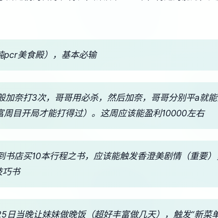
纯pcr美食殿），基本必输
独般加奈打3次，哥哥用必杀，然后加奈，哥哥分别平a就
富周目开局才能打得过）。这周应该能盈利10000左右
，到书店买10本行程之书，应该能触发香澄美剧情（重要）
技巧书
 25日当晚让妹妹做晚饭（超好丰富做几天），触发“新菜