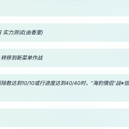
 实力测试(由香里)
→转移到新菜单作战
驱除数达到10/10或行进度达到40/40时，“海豹情侣”战