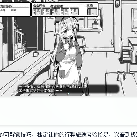
的可解锁技巧，独定让你的行程旅途考验拾足，兴奋到极