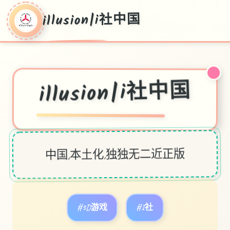
illusion|i社中国
illusion|i社中国
中国,本土化,独独无二近正版
#3D游戏
#I社