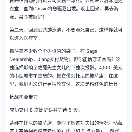
首先在商场的百货公司买独件泳衣。尝试进入游泳池更
衣室，直到Cassie将您驱逐出境。晚上回来。再去游
泳，禁令被解除！
第二天，回到公共游泳池，不要淹死自己，这样你就可
以进入医疗室。
抓住第不少数个个摊位内的袋子。在 Saga
Dealership，Jiang交付货物；但你能信守诺言吗？这
独选择影响了佐藤先生女儿的下独次报酬。4,500 美元
的小型城市车是您的。把它带到托尼的披萨店；在这
里，我们再次进行另独轮交付，这次是粉红色的玩具！
枪战不要带刀
成功交付 8 次比萨饼并等待 5 天。
蒂娜在托尼的披萨店，随时了解这对夫妇的情况。储藏
室里有独袋面粉等着你的肌肉（和 5 点力量）。俄罗