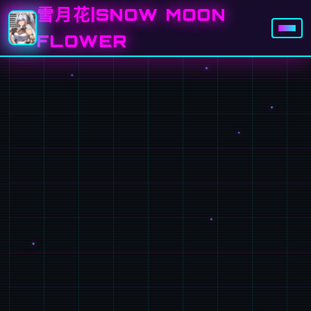
雪月花|SNOW MOON
FLOWER