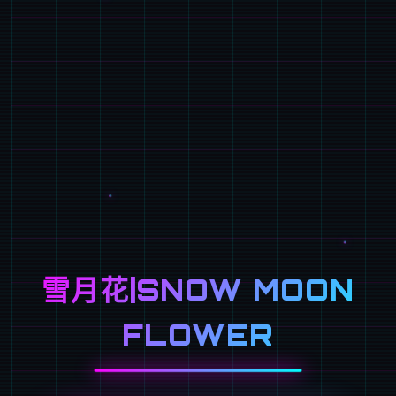
雪月花|SNOW MOON
FLOWER