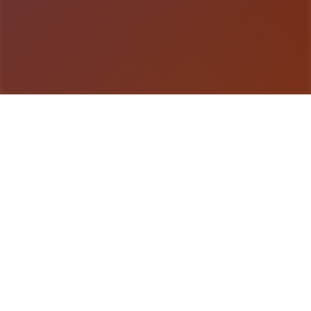
游戏详情
游戏详情
《用催眠APP洗脑高傲大小姐2》是热销SLG的续
作，参与者通过策略性选择影响人物关系。本次更新
扩展了校园场景的交互逻辑，新增的“社团活动”事件