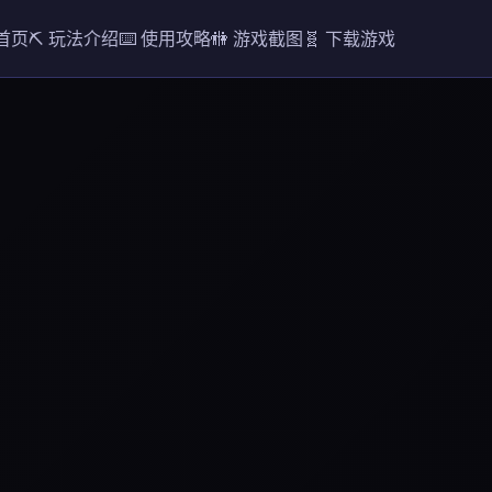
 首页
⛏️ 玩法介绍
⌨️ 使用攻略
🚻 游戏截图
🧬 下载游戏