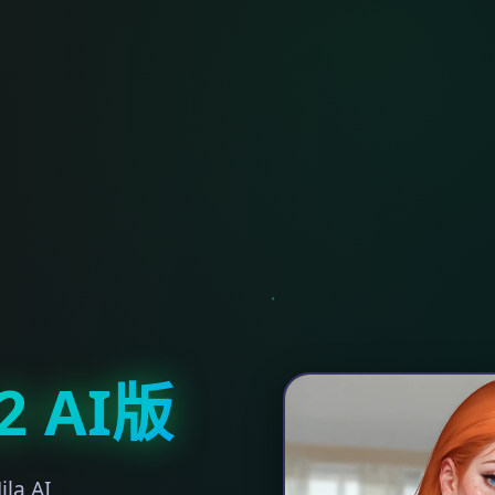
2 AI版
la AI