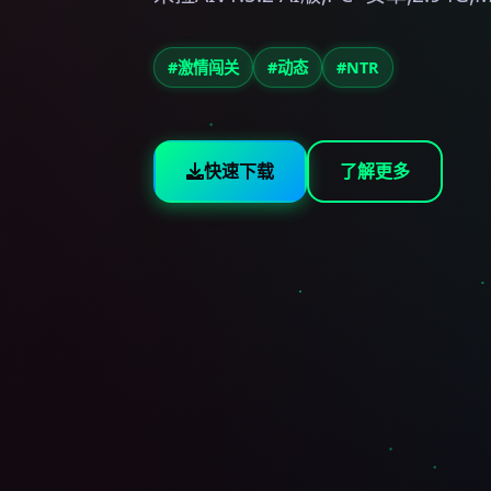
#激情闯关
#动态
#NTR
快速下载
了解更多