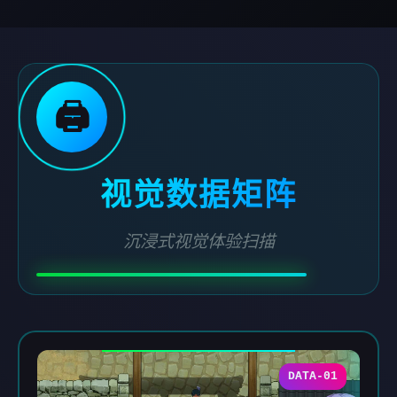
🖨️
视觉数据矩阵
沉浸式视觉体验扫描
DATA-01