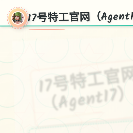
17号特工官网（Agent
1
（Agent1
安卓,ios,官方华语