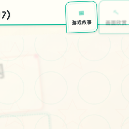
17）
🔨
📅
画面欣赏
游戏故事
7
号
特
工
官
网
7
）