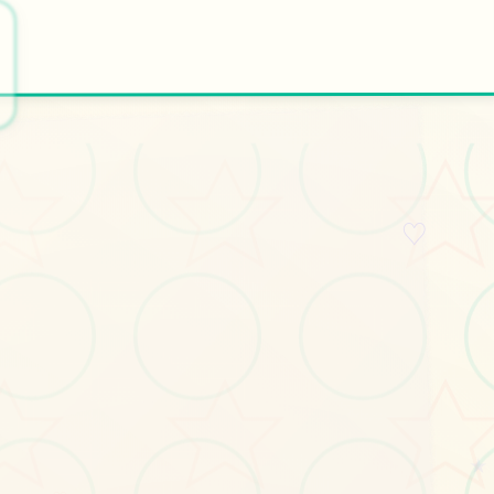
🎵
🚺
开始游戏
特色玩法
♡
★