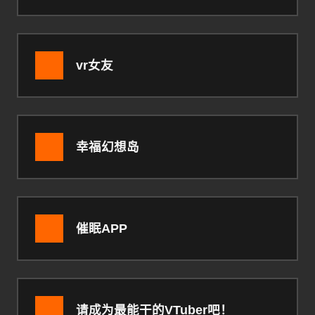
vr女友
幸福幻想岛
催眠APP
请成为最能干的VTuber吧！