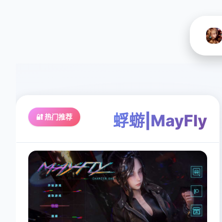
蜉蝣|MayFly
🔐 热门推荐