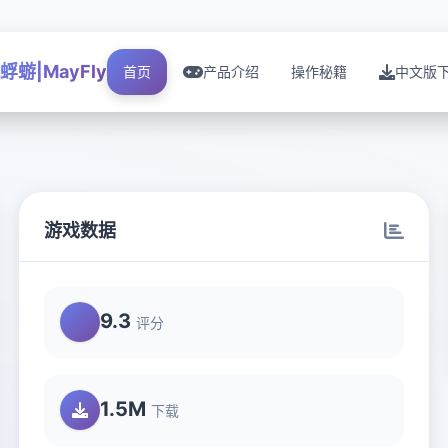
蜉蝣|MayFly
首页
产品介绍
操作秘籍
中文版
游戏数据
9.3
评分
1.5M
下载