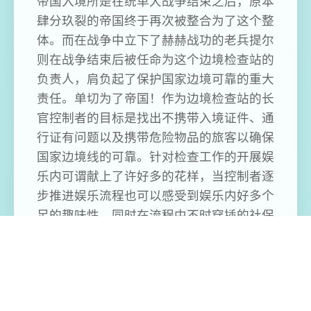
帝国入境所是在统单大战争结束之后，原本
肆分玖裂的帝国终于再次被整合为了这个整
体。而在战争中立下了赫赫战功的老兵提尔
则在战争结束后被任命为这个边境检查站的
负责人，肩负起了保护国家边境可靠的重大
责任。单切为了帝国！作为边境检查站的长
官控制者的目标是找出不携带入境证件、通
行证有问题以及携带危险物品的旅客以确保
国家边境线的可靠。针对检查工作的开展娱
乐内可谓献上了许好多的花样，当控制者逐
步推进娱乐流程也可以感受到娱乐内好多个
足的趣味性，同时在流程中不时穿插的社保
数据也可以很好的调动控制者积极性，只不
过娱乐的画风不算太精致，在玩法层面上来
说倒是比较诙谐了。