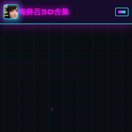
梅麻吕3D合集