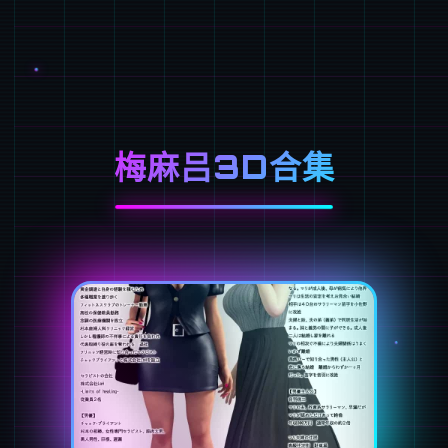
梅麻吕3D合集