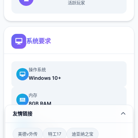
【主線第壹章】
活跃玩家
覺醒的睡美人：前往找尋伊庫夏
影片紀錄壹下前往同學所在地的无与伦比短路
線
系统要求
初見的時候其實找不到路繞了壹大圈
這段先解完對之後的遊戲體驗應該會比較好
操作系统
被迫往下走打【鳥籠】關卡後
Windows 10+
内存
8GB RAM
可以先往左邊走回家
友情链接
取得魔女的藏身處的寶箱【強化器插槽】
显卡
GTX 1060
如果在家時已經先拿過了就不用特別開路沒關
美德v外传
特工17
迪亚纳之宝