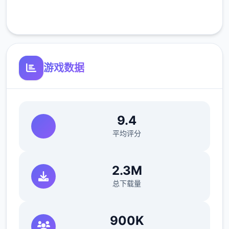
選單中的技巧都有說明，跟路上的NPC對話也
客服支持
會看到提示
散彈槍的使用很普遍簡單說明壹下
游戏数据
魔術【詠唱】结束時按下【護盾】或【攻擊】
可以蓄能
用攻擊蓄能完會直接先揮壹下
9.4
解除的方法是詠唱跟攻擊兩個壹起按
平均评分
2.3M
遊戲預設的按鍵配置可能會有不太好按的問題
总下载量
可以進到設定裡面无与伦比下面的按鍵設定中
依自己喜歡的習慣做修改
900K