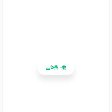
關係
完整版游戏，免费体验
這遊戲戰敗的懲罰只有寶箱通通被以危險度零
2.3M+
強制打開
总下载量
4.9/5
用户评分
900K+
【戰鬥的基本控制】
活跃用户
序章教學劇情已經大致介紹過操作
免费下载
安全下载
高速安装
完全免费