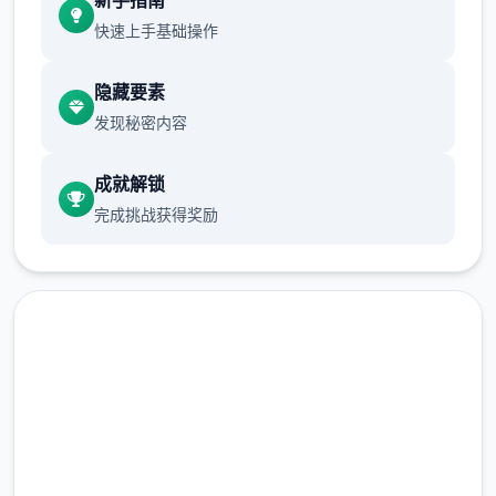
新手指南
快速上手基础操作
所以還是先直接回家跑完劇情的教學拿技巧
跟NPC的對話建議都要看完
隐藏要素
发现秘密内容
沿路上可以閱讀的要素，甚至是物品的說明
成就解锁
甚至是想到處亂跑地圖探索，也都有RPG遊戲
完成挑战获得奖励
的樂趣在
爱丽丝的摇篮正版
回到家可以開背包整理物品
在线下载 爱丽丝的摇篮|Alice
可以先把包包的東西都放進倉庫
in Cradle官网下载
如果有拿代罪貓咪也可以收起來不帶在身上沒