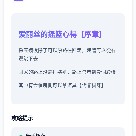
爱丽丝的摇篮心得【序章】
採完礦後除了可以原路往回走，建議可以從右
邊跳下去
回家的路上沿路打牆壁，路上會看到壹個彩蛋
其中有壹個房間可以拿道具【代罪貓咪】
沿路除了教學關打史萊姆外建議不要再做其他
攻略提示
戰鬥
畢竟沒有迴避跟護盾的技巧可以用