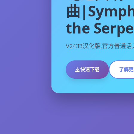
曲|Symph
the Serp
V2433汉化版,官方普通
快速下载
了解更